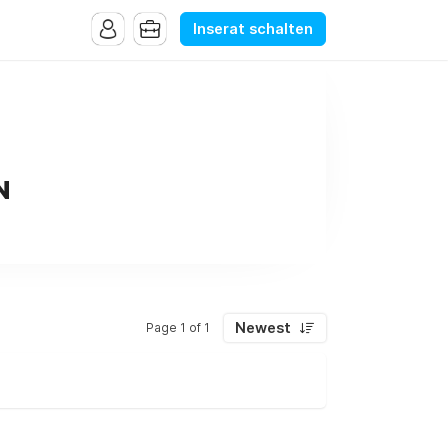
Inserat schalten
N
Newest
Page 1 of 1