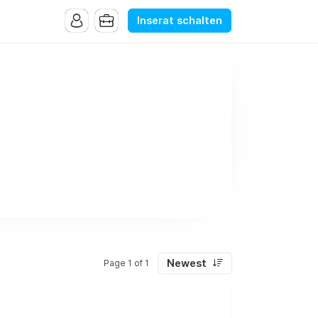
Inserat schalten
M
Newest
Page 1 of 1