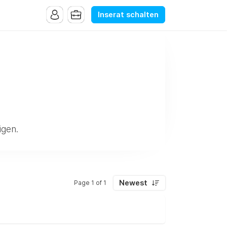
Inserat schalten
igen.
Newest
Page 1 of 1