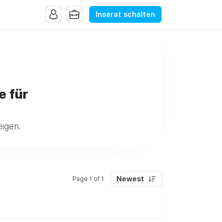
Inserat schalten
e für
igen.
Newest
Page 1 of 1