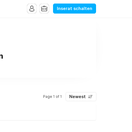
Inserat schalten
n
Newest
Page 1 of 1