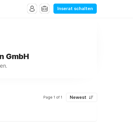
Inserat schalten
en GmbH
en.
Newest
Page 1 of 1