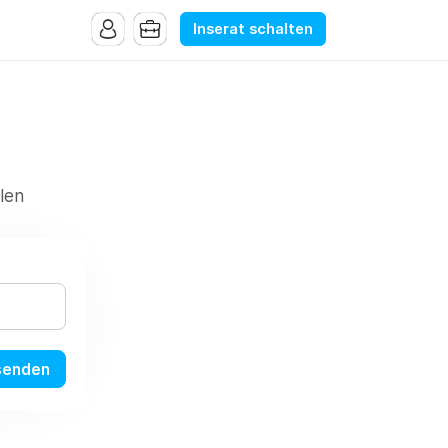
Inserat schalten
len
senden