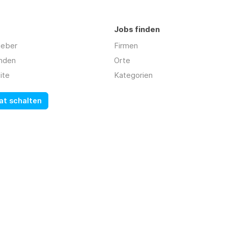
Jobs finden
geber
Firmen
inden
Orte
ite
Kategorien
at schalten